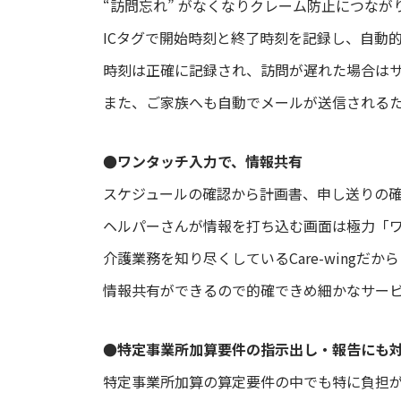
“訪問忘れ” がなくなりクレーム防止につなが
ICタグで開始時刻と終了時刻を記録し、自動
時刻は正確に記録され、訪問が遅れた場合は
また、ご家族へも自動でメールが送信される
●ワンタッチ入力で、情報共有
スケジュールの確認から計画書、申し送りの
ヘルパーさんが情報を打ち込む画面は極力「
介護業務を知り尽くしているCare-wing
情報共有ができるので的確できめ細かなサー
●特定事業所加算要件の指示出し・報告にも
特定事業所加算の算定要件の中でも特に負担